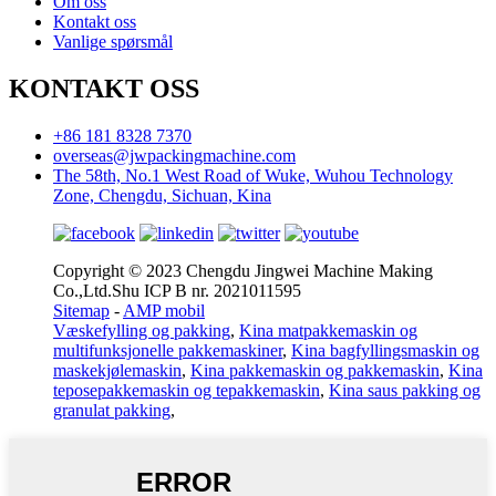
Om oss
Kontakt oss
Vanlige spørsmål
KONTAKT OSS
+86 181 8328 7370
overseas@jwpackingmachine.com
The 58th, No.1 West Road of Wuke, Wuhou Technology
Zone, Chengdu, Sichuan, Kina
Copyright © 2023 Chengdu Jingwei Machine Making
Co.,Ltd.Shu ICP B nr. 2021011595
Sitemap
-
AMP mobil
Væskefylling og pakking
,
Kina matpakkemaskin og
multifunksjonelle pakkemaskiner
,
Kina bagfyllingsmaskin og
maskekjølemaskin
,
Kina pakkemaskin og pakkemaskin
,
Kina
teposepakkemaskin og tepakkemaskin
,
Kina saus pakking og
granulat pakking
,