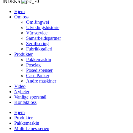
INDEKS
Hjem
Om oss
Om Jingwei
Utviklingshistorie
Vår service
Samarbeidspartner
Sertifisering
Fabrikkgalleri
Produkter
Pakkemaskin
Poselag
Posedispenser
Case Packer
Andre maskiner
Video
Nyheter
Vanlige spørsmål
Kontakt oss
Hjem
Produkter
Pakkemaskin
Multi Lanes-serien