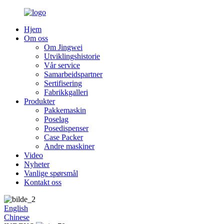
Hjem
Om oss
Om Jingwei
Utviklingshistorie
Vår service
Samarbeidspartner
Sertifisering
Fabrikkgalleri
Produkter
Pakkemaskin
Poselag
Posedispenser
Case Packer
Andre maskiner
Video
Nyheter
Vanlige spørsmål
Kontakt oss
English
Chinese