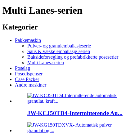
Multi Lanes-serien
Kategorier
Pakkemaskin
Pulver- og granulemballasjeserie
Saus & væske emballasje-serien
Baksideforsegling og prefabrikkerte poseserier
Multi Lanes-serien
Poselag
Posedispenser
Case Packer
Andre maskiner
JW-KCJ50TD4-Intermitterende Au...