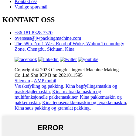
Kontakt oss
Vanlige spørsmål
KONTAKT OSS
+86 181 8328 7370
overseas@jwpackingmachine.com
The 58th, No.1 West Road of Wuke, Wuhou Technology
Zone, Chengdu, Sichuan, Kina
Copyright © 2023 Chengdu Jingwei Machine Making
Co.,Ltd.Shu ICP B nr. 2021011595
Sitemap
-
AMP mobil
Væskefylling og pakking
,
Kina bagfyllingsmaskin og
maskekjølemaskin
,
Kina matpakkemaskin og
multifunksjonelle pakkemaskiner
,
Kina pakkemaskin og
pakkemaskin
,
Kina teposepakkemaskin og tepakkemaskin
,
Kina saus pakking og granulat pakking
,