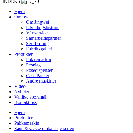
INDEKS
Hjem
Om oss
Om Jingwei
Utviklingshistorie
Vår service
Samarbeidspartner
Sertifisering
Fabrikkgalleri
Produkter
Pakkemaskin
Poselag
Posedispenser
Case Packer
Andre maskiner
Video
Nyheter
Vanlige spørsmål
Kontakt oss
Hjem
Produkter
Pakkemaskin
Saus & væske emballasje-serien