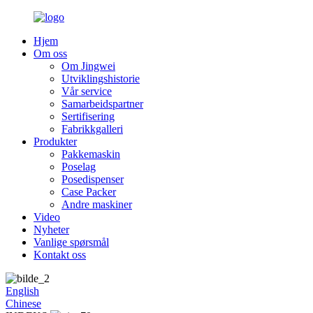
Hjem
Om oss
Om Jingwei
Utviklingshistorie
Vår service
Samarbeidspartner
Sertifisering
Fabrikkgalleri
Produkter
Pakkemaskin
Poselag
Posedispenser
Case Packer
Andre maskiner
Video
Nyheter
Vanlige spørsmål
Kontakt oss
English
Chinese